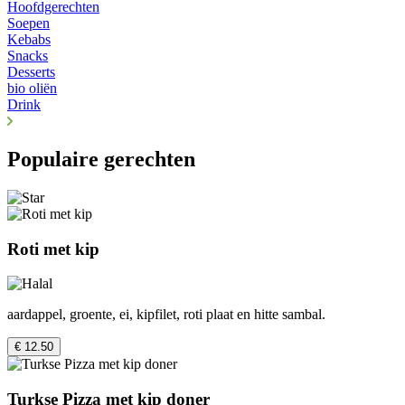
Hoofdgerechten
Soepen
Kebabs
Snacks
Desserts
bio oliën
Drink
Populaire gerechten
Roti met kip
aardappel, groente, ei, kipfilet, roti plaat en hitte sambal.
€ 12.50
Turkse Pizza met kip doner