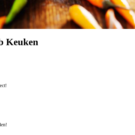
ab Keuken
ect!
len!